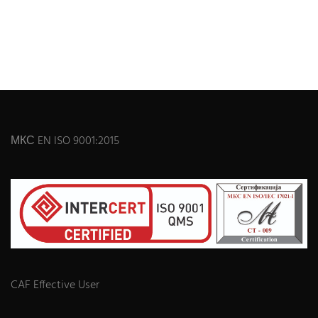
МКС EN ISO 9001:2015
CAF Effective User