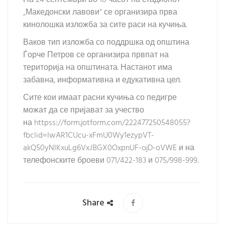
На 24 септември во 18 часот на стадионот
„Македонски лавови“ се организира прва
кинолошка изложба за сите раси на кучиња.
Ваков тип изложба со поддршка од општина
Ѓорче Петров се организира првпат на
територија на општината. Настанот има
забавна, информативна и едукативна цел.
Сите кои имаат расни кучиња со педигре
можат да се пријават за учество
на
httpss://form.jotform.com/222477250548055?
fbclid=IwAR1CUcu-xFmU0Wy1ezypVT-
akQ50yNlKxuLg6VxJBGX0OxpnUF-ojD-oVWE
и на
телефонските броеви 071/422-183 и 075/998-999.
Share