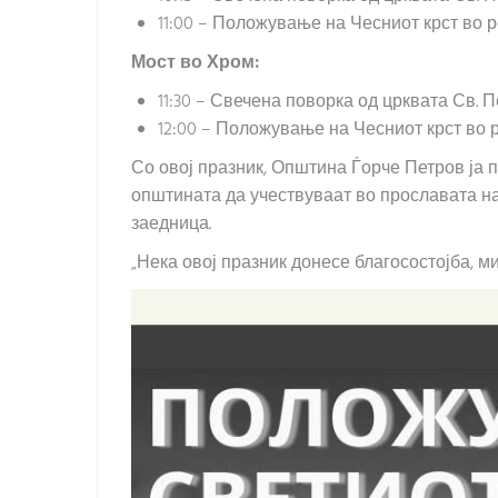
11:00 – Положување на Чесниот крст во ре
Мост во Хром:
11:30 – Свечена поворка од црквата Св. 
12:00 – Положување на Чесниот крст во 
Со овој празник, Општина Ѓорче Петров ја 
општината да учествуваат во прославата на
заедница.
„Нека овој празник донесе благосостојба, м