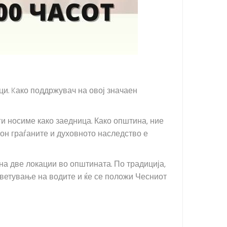
и. Kако поддржувач на овој значаен
ги носиме како заедница. Како општина, ние
он граѓаните и духовното наследство е
 на две локации во општината. По традиција,
светување на водите и ќе се положи Чесниот