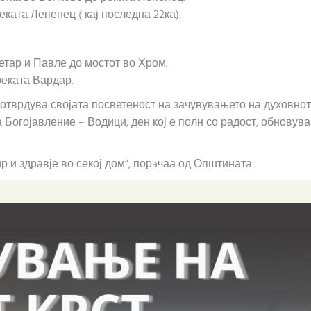
ката Лепенец ( кај последна 22ка).
Петар и Павле до мостот во Хром.
реката Вардар.
потврдува својата посветеност на зачувувањето на духовнот
 Богојавление – Водици, ден кој е полн со радост, обновув
ир и здравје во секој дом“, порaчаа од Општината