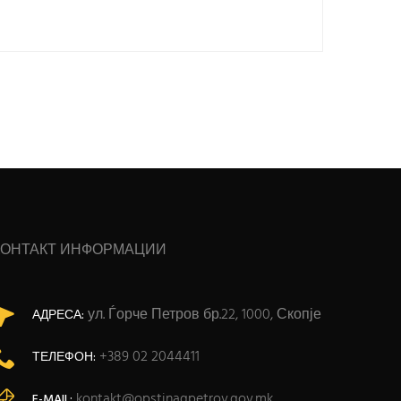
КОНТАКТ ИНФОРМАЦИИ
ул. Ѓорче Петров бр.22, 1000, Скопје
АДРЕСА:
+389 02 2044411
ТЕЛЕФОН:
kontakt@opstinagpetrov.gov.mk
E-MAIL: