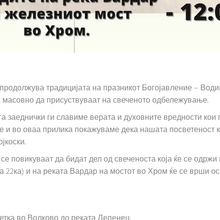
продолжува традицијата на празникот Богојавление – Водиц
те масовно да присуствуваат на свеченото одбележување.
ога заеднички ги славиме верата и духовните вредности кои 
 и во оваа прилика покажуваме дека нашата посветеност к
јкоски.
 се повикуваат да бидат дел од свеченоста која ќе се одржи
а 22ка) и на реката Вардар на мостот во Хром ќе се врши о
Петка во Волково до реката Лепенец.