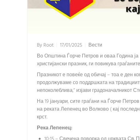
By
Root
17/01/2025
Вести
Во Општина Ѓорче Петров и оваа Година ја 
христијански празник, ги повикува граѓани
Празникот е повеќе од обичај – тоа е ден к
продолжуваме со поддршката на традициите
непоколеблива,” изјави градоначалникот Сто
На 19 јануари, сите граѓани на Ѓорче Петров
на реката Лепенец во Волково ( кај последн
крст.
Река Лепенец:
10:15 – Свечена поворка од црквата Св. 