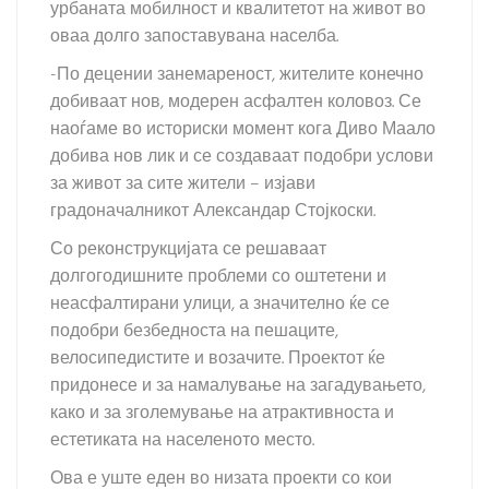
урбаната мобилност и квалитетот на живот во
оваа долго запоставувана населба.
-По децении занемареност, жителите конечно
добиваат нов, модерен асфалтен коловоз. Се
наоѓаме во историски момент кога Диво Маало
добива нов лик и се создаваат подобри услови
за живот за сите жители – изјави
градоначалникот Александар Стојкоски.
Со реконструкцијата се решаваат
долгогодишните проблеми со оштетени и
неасфалтирани улици, а значително ќе се
подобри безбедноста на пешаците,
велосипедистите и возачите. Проектот ќе
придонесе и за намалување на загадувањето,
како и за зголемување на атрактивноста и
естетиката на населеното место.
Ова е уште еден во низата проекти со кои