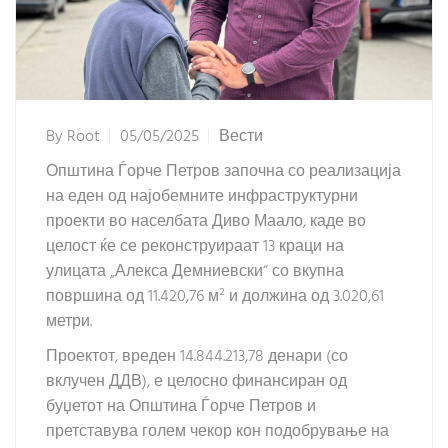
By
Root
05/05/2025
Вести
Општина Ѓорче Петров започна со реализација
на еден од најобемните инфраструктурни
проекти во населбата Диво Маало, каде во
целост ќе се реконструираат 13 краци на
улицата „Алекса Демниевски“ со вкупна
површина од 11.420,76 м² и должина од 3.020,61
метри.
Проектот, вреден 14.844.213,78 денари (со
вклучен ДДВ), е целосно финансиран од
буџетот на Општина Ѓорче Петров и
претставува голем чекор кон подобрување на