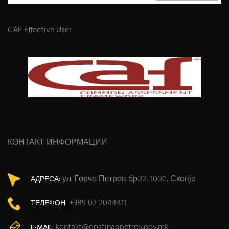
CAF Effective User
КОНТАКТ ИНФОРМАЦИИ
ул. Ѓорче Петров бр.22, 1000, Скопје
АДРЕСА:
+389 02 2044411
ТЕЛЕФОН:
kontakt@opstinagpetrov.gov.mk
E-MAIL: