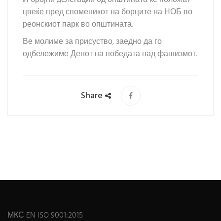
И бројни делегации од општината ќе положат
цвеќе пред споменикот на борците на НОБ во
реонскиот парк во општината.
Ве молиме за присуство, заедно да го
одбележиме Денот на победата над фашизмот.
Share
МКС EN ISO 9001:2015