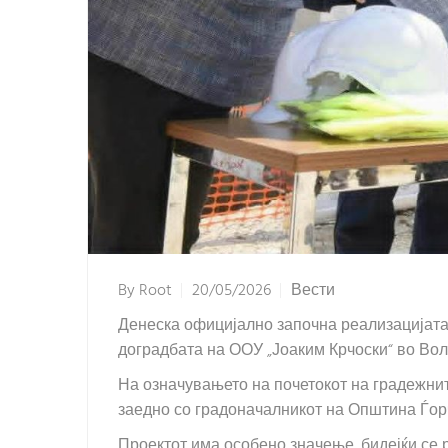
By
Root
20/05/2026
Вести
Денеска официјално започна реализацијата
доградбата на ООУ „Јоаким Крчоски“ во Вол
На означувањето на почетокот на градежни
заедно со градоначалникот на Општина Ѓорч
Проектот има особено значење, бидејќи се 