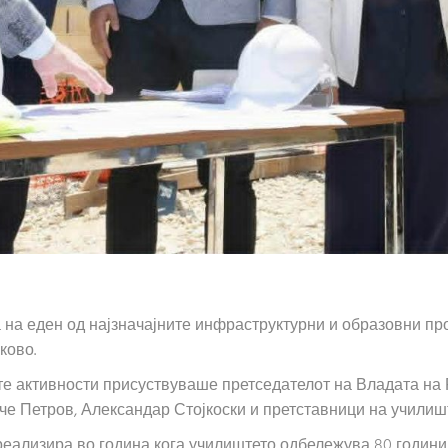
 на еден од најзначајните инфраструктурни и образовни пр
ково.
те активности присуствуваше претседателот на Владата на 
е Петров, Александар Стојкоски и претставници на училишт
реализира во година кога училиштето одбележува 80 години