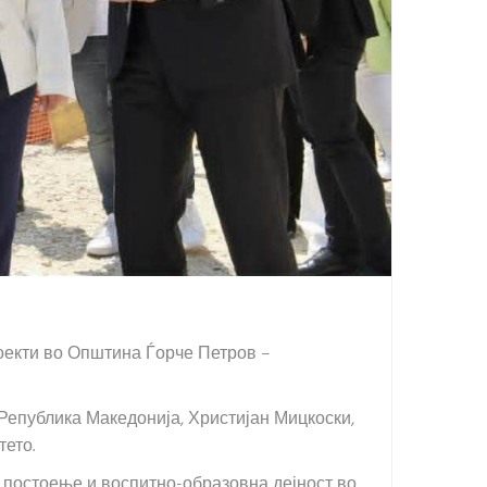
оекти во Општина Ѓорче Петров –
Република Македонија, Христијан Мицкоски,
ето.
 постоење и воспитно-образовна дејност во