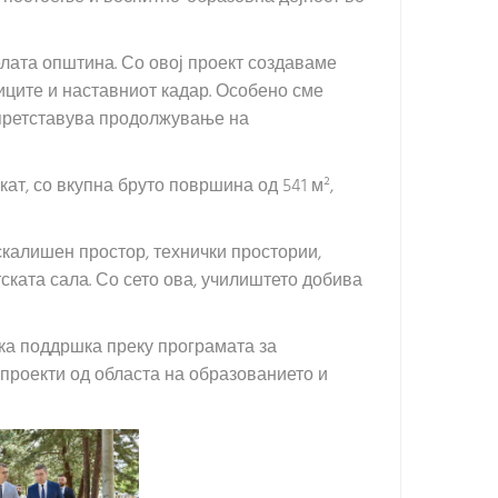
елата општина. Со овој проект создаваме
иците и наставниот кадар. Особено сме
 претставува продолжување на
ат, со вкупна бруто површина од 541 м²,
скалишен простор, технички простории,
ската сала. Со сето ова, училиштето добива
ска поддршка преку програмата за
проекти од областа на образованието и