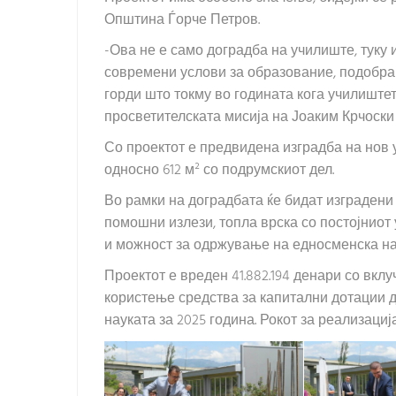
Општина Ѓорче Петров.
-Ова не е само доградба на училиште, туку 
современи услови за образование, подобра 
горди што токму во годината кога училишт
просветителската мисија на Јоаким Крчоски
Со проектот е предвидена изградба на нов у
односно 612 м² со подрумскиот дел.
Во рамки на доградбата ќе бидат изградени 
помошни излези, топла врска со постојниот
и можност за одржување на едносменска на
Проектот е вреден 41.882.194 денари со вк
користење средства за капитални дотации 
науката за 2025 година. Рокот за реализација