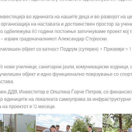
инвестиција во иднината на нашите деца и во развојот на ц
организација на наставата и достоинствен простор за учен
ето одбележува 80 години постоење започнуваме проект кој
 – изјави градоначалникот Александар Стојкоски.
чилишен објект со катност Подрум (сутерен) + Приземје + 1 к
8 нови училници, санитарни јазли, комуникациски ходници, 
 училишен објект и идно функционално поврзување со спорт
става.
лучен ДДВ. Инвеститор е Општина Ѓорче Петров, со финанси
до единиците на локалната самоуправа за инфраструктурни 
 на проектот е 12 месеци.