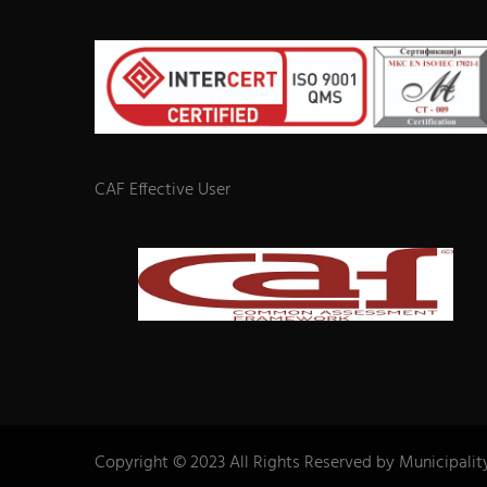
CAF Effective User
Copyright © 2023 All Rights Reserved by Municipalit