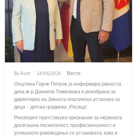
By
Root
24/06/2026
Вести
Општина Ѓорче Петров ја информира јавноста
дека м-р Даниела Темелкова е реизбрана за
директорка на Јавната општинска установа за
деца – детска градинка „Росица“.
Реизборот претставува признание за нејзината
досегашна посветеност, професионалност и
успешното раководење со установата, како и