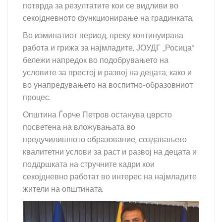
потврда за резултатите кои се видливи во
секојдневното функционирање на градинката.
Во изминатиот период, преку континуирана
работа и грижа за најмладите, ЈОУДГ „Росица“
бележи напредок во подобрувањето на
условите за престој и развој на децата, како и
во унапредувањето на воспитно-образовниот
процес.
Општина Ѓорче Петров останува цврсто
посветена на вложувањата во
предучилишното образование, создавањето
квалитетни услови за раст и развој на децата и
поддршката на стручните кадри кои
секојдневно работат во интерес на најмладите
жители на општината.