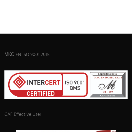
МКС EN ISO 9001:2015
CAF Effective User