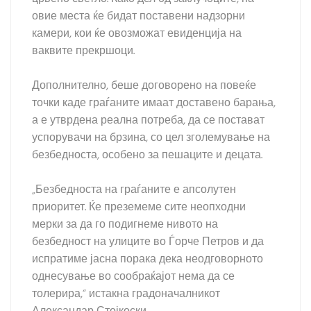
овие места ќе бидат поставени надзорни
камери, кои ќе овозможат евиденција на
ваквите прекршоци.
Дополнително, беше договорено на повеќе
точки каде граѓаните имаат доставено барања,
а е утврдена реална потреба, да се постават
успорувачи на брзина, со цел зголемување на
безбедноста, особено за пешаците и децата.
„Безбедноста на граѓаните е апсолутен
приоритет. Ќе преземеме сите неопходни
мерки за да го подигнеме нивото на
безбедност на улиците во Ѓорче Петров и да
испратиме јасна порака дека неодговорното
однесување во сообраќајот нема да се
толерира,“ истакна градоначалникот