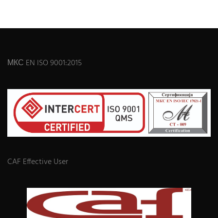
МКС EN ISO 9001:2015
CAF Effective User