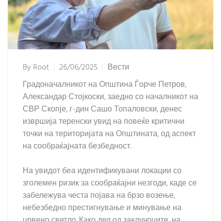
By
Root
26/06/2025
Вести
Градоначалникот на Општина Ѓорче Петров,
Александар Стојкоски, заедно со началникот на
СВР Скопје, г-дин Сашо Топаловски, денес
извршија теренски увид на повеќе критични
точки на територијата на Општината, од аспект
на сообраќајната безбедност.
На увидот беа идентификувани локации со
зголемен ризик за сообраќајни незгоди, каде се
забележува честа појава на брзо возење,
небезбедно престигнување и минување на
црвено светло. Како дел од заклучоците, на