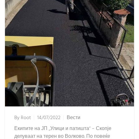
By
Root
14/07/2022
Вести
Екипите на ЈП „Улици и патишта“ – Скопје
делуваат на терен во Волково. По повеќе