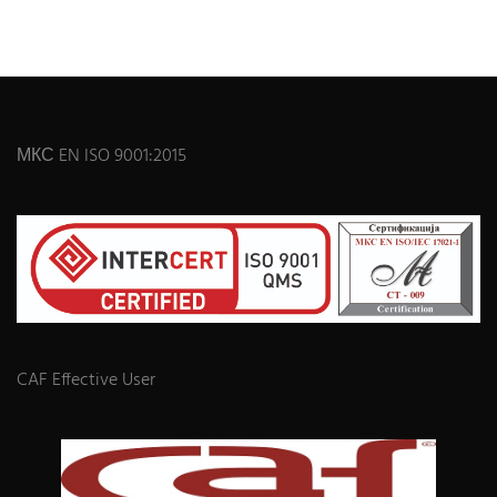
МКС EN ISO 9001:2015
CAF Effective User