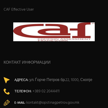
CAF Effective User
КОНТАКТ ИНФОРМАЦИИ
ул. Ѓорче Петров бр.22, 1000, Скопје
АДРЕСА:
+389 02 2044411
ТЕЛЕФОН:
kontakt@opstinagpetrov.gov.mk
E-MAIL: