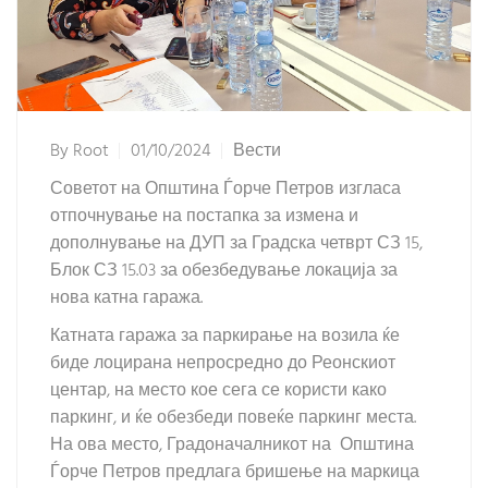
By
Root
01/10/2024
Вести
Советот на Општина Ѓорче Петров изгласа
отпочнување на постапка за измена и
дополнување на ДУП за Градска четврт СЗ 15,
Блок СЗ 15.03 за обезбедување локација за
нова катна гаража.
Катната гаража за паркирање на возила ќе
биде лоцирана непросредно до Реонскиот
центар, на место кое сега се користи како
паркинг, и ќе обезбеди повеќе паркинг места.
На ова место, Градоначалникот на Општина
Ѓорче Петров предлага бришење на маркица