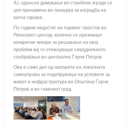
А2, односно домување во станбени згради со
цел пренамена во локација за изградба на
катна гаража.
По години недостиг на паркинг-простор во
Реонскиот центар, конечно се преземаат
конкретни чекори за решавање на овој
проблем кој го отежнуваше секојдневното
сообраќање во централно Ѓорче Петров.
Ова е само дел од напорите на локалната
самоуправа за подобрување на условите за
живот и инфраструктура во Општина Ѓорче
Петров и во главниот град.