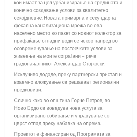
кои имаат за цел урбанизирање на средината и
конечно создавање услови за квалитетно
секојдневие. Новата примарна и секундарна
фекална канализациона мрежа во ова
населено место во пакет со новиот колектор за
прифаќање отпадни води се чекор напред во
осовременување на постоечките услови за
живеење на моите сограѓани – рече
градоначалникот Александар Стојкоски.
Исклучиво додаде, преку партнерски пристап и
взаемно вложување се решаваат регионални
предизвици.
Слично како во општина Ѓорче Петров, во
Ново Брдо се воведува нова услуга за
организирано собирање и управување со
цврст отпад преку набавка на опрема.
Проектот е финансиран од Програмата за