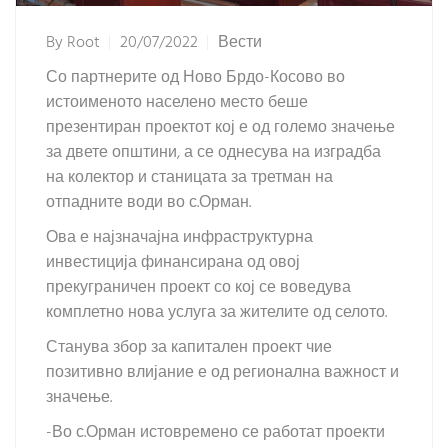
By
Root
20/07/2022
Вести
Со партнерите од Ново Брдо-Косово во
истоименото населено место беше
презентиран проектот кој е од големо значење
за двете општини, а се однесува на изградба
на колектор и станицата за третман на
отпадните води во с.Орман.
Ова е најзначајна инфраструктурна
инвестиција финансирана од овој
прекуграничен проект со кој се воведува
комплетно нова услуга за жителите од селото.
Станува збор за капитален проект чие
позитивно влијание е од регионална важност и
значење.
-Во с.Орман истовремено се работат проекти