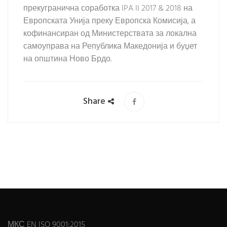
прекугранична соработка IPA II 2017 & 2018 на
Европската Унија преку Европска Комисија, а
кофинансиран од Министерствата за локална
самоуправа на Република Македонија и буџет
на општина Ново Брдо.
Share
МКС EN ISO 9001:2015