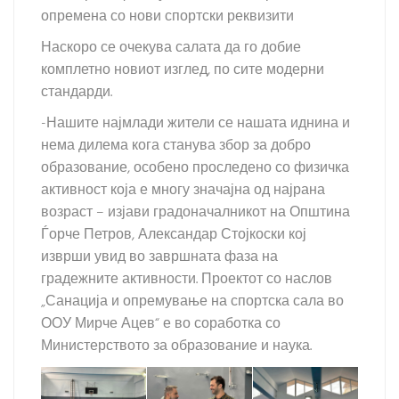
опремена со нови спортски реквизити
Наскоро се очекува салата да го добие
комплетно новиот изглед, по сите модерни
стандарди.
-Нашите најмлади жители се нашата иднина и
нема дилема кога станува збор за добро
образование, особено проследено со физичка
активност која е многу значајна од најрана
возраст – изјави градоначалникот на Општина
Ѓорче Петров, Александар Стојкоски кој
изврши увид во завршната фаза на
градежните активности. Проектот со наслов
„Санација и опремување на спортска сала во
ООУ Мирче Ацев“ е во соработка со
Министерството за образование и наука.