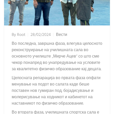
By
Root
28/02/2024
Вести
Во последна, завршна фаза, влегува целосното
реконструирање на училишната сала во
основното училиште „Мирче Ацев“ со што сме
чекор понапред во унапредување на условите
за квалитетно физичко образование кај децата.
Целосната репарација во првата фаза опфати
менување на подот во салата каде беше
поставен нов гумиран под, бојадисување и
молерисување на ходникот и кабинетот на
наставникот по физичко образование.
Во втората фаза, училишната спортска сала е