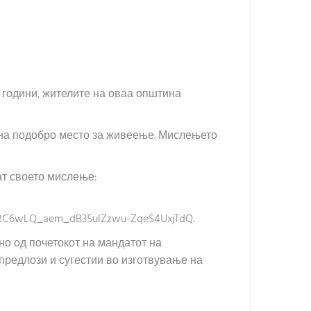
 години, жителите на оваа општина
тина подобро место за живеење. Мислењето
ат своето мислење:
C6wLQ_aem_dB35uIZzwu-ZqeS4UxjTdQ.
но од почетокот на мандатот на
 предлози и сугестии во изготвување на