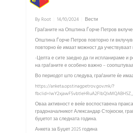
By
Root
14/10/2024
Вести
Граѓаните на Општина Ѓорче Петров вклуче
Општина Ѓорче Петров повторно ги вклучува
повторно ќе имаат можност да учествуваат в
-Целта е сите заедно да ги испланираме и
на граѓаните е особено важно – соопштува
Во периодот што следува, граѓаните ќе има
https://anketa.opstinagpetrov.gov.mk/?
fbclid=IwY2xjawF5vbtleHRuA2FlbQIxMQABH
Оваа активност е веќе воспоставена пракса
градоначалникот Александар Стојкоски, гра
буџетот за следната година.
Анкета за Буџет 2025 година