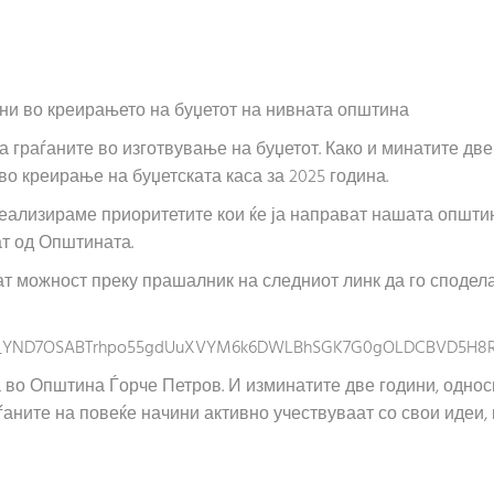
ни во креирањето на буџетот на нивната општина
 граѓаните во изготвување на буџетот. Како и минатите две
о креирање на буџетската каса за 2025 година.
 реализираме приоритетите кои ќе ја направат нашата опш
ат од Општината.
ат можност преку прашалник на следниот линк да го сподел
SZ_YND7OSABTrhpo55gdUuXVYM6k6DWLBhSGK7G0gOLDCBVD5H8R
 во Општина Ѓорче Петров. И изминатите две години, однос
ѓаните на повеќе начини активно учествуваат со свои идеи,