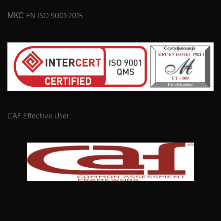
МКС EN ISO 9001:2015
CAF Effective User