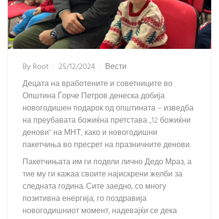
By
Root
25/12/2024
Вести
Децата на вработените и советниците во
Општина Ѓорче Петров денеска добија
новогодишен подарок од општината – изведба
на преубавата божиќна претстава „12 божиќни
денови“ на МНТ, како и новогодишни
пакетчиња во пресрет на празничните денови.
Пакетчињата им ги подели лично Дедо Мраз, а
тие му ги кажаа своите најискрени желби за
следната година. Сите заедно, со многу
позитивна енергија, го поздравија
новогодишниот момент, надевајќи се дека