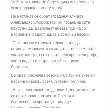
2025-тата година ќе биде година исполнета со
успех, здравје и многу магија.
На настанот се обрати градоначалникот
Александар Стојкоски кој им посака на сите
присутни да ја започнат новата година со
насмевки и радост, здрави, среќни и весели.
-Секогаш ми е големо задоволство да
поминувам моменти со децата – тие се малите
ѕвезди кои сјаат со својата неисцрпна енергија,
чиста радост и искрена љубов – рече
Стојкоски.
Во оваа празнична сезона, нагласи, на сите ви
посакувам многу среќа, љубов и топлина.
-Нека новогодишните денови бидат исполнети
со незаборавни моменти. Среќни и
благословени празници – додаде