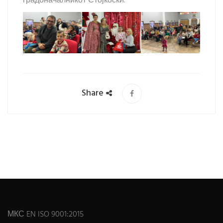
градоначалникот Стојкоски.
Share
МКС EN ISO 9001:2015