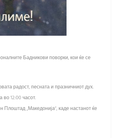
ионалните Бадникови поворки, кои ќе се
овата радост, песната и празничниот дух.
 во 12:00 часот.
он Плоштад „Македонија“, каде настанот ќе