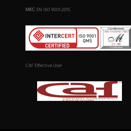
МКС EN ISO 9001:2015
CAF Effective User