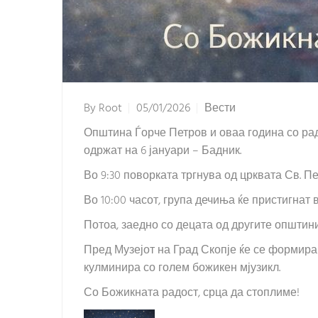
By
Root
05/01/2026
Вести
Општина Ѓорче Петров и оваа година со рад
одржат на 6 јануари – Бадник.
Во 9:30 поворката тргнува од црквата Св. Пе
Во 10:00 часот, група дечиња ќе пристигнат
Потоа, заедно со децата од другите општини,
Пред Музејот на Град Скопје ќе се формира 
кулминира со голем божикен мјузикл.
Со Божикната радост, срца да стоплиме!