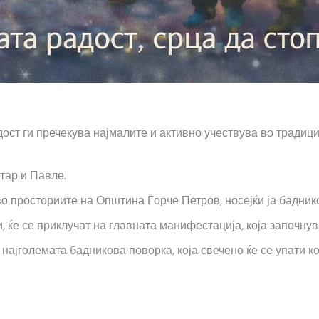
ост ги пречекува најмалите и активно учествува во традиц
тар и Павле.
 во просториите на Општина Ѓорче Петров, носејќи ја бадник
 ќе се приклучат на главната манифестација, која започнува
најголемата бадникова поворка, која свечено ќе се упати к