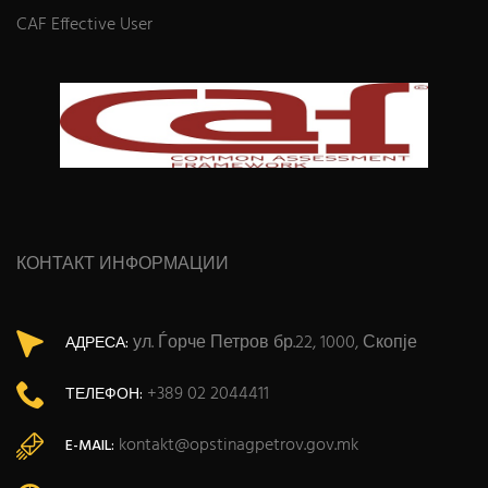
CAF Effective User
КОНТАКТ ИНФОРМАЦИИ
ул. Ѓорче Петров бр.22, 1000, Скопје
АДРЕСА:
+389 02 2044411
ТЕЛЕФОН:
kontakt@opstinagpetrov.gov.mk
E-MAIL: