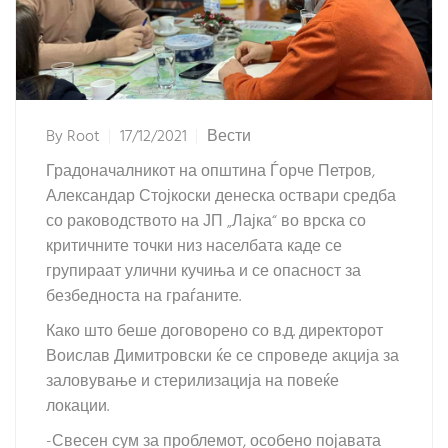
By
Root
17/12/2021
Вести
Градоначалникот на општина Ѓорче Петров,
Александар Стојкоски денеска оствари средба
со раководството на ЈП „Лајка“ во врска со
критичните точки низ населбата каде се
групираат улични кучиња и се опасност за
безбедноста на граѓаните.
Како што беше договорено со в.д. директорот
Воислав Димитровски ќе се спроведе акција за
заловување и стерилизација на повеќе
локации.
-Свесен сум за проблемот, особено појавата