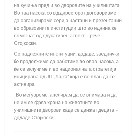
на кучиња пред и во дворовите на училиштата.
Во таа насока со в.д.директорот договоривме
да организираме серија настани и презентации
во образовните институции што во иднина ќе
помогнат од едукативен аспект – рече
Стојкоски.
Со надлежните институции, додаде, заеднички
ќе продолжиме да работиме во оваа насока, а
ќе се вклучиме и во националната стратегија
иницирана од ЈП „Лајка“ која е во план да се
активира.
-Во меѓувреме, апелирам да се внимава и да
не им се фрла храна на животните во
училишните дворови каде се движат децата –
додаде Стојкоски.