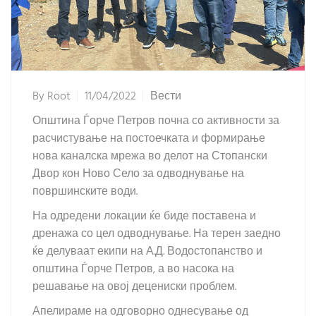
By
Root
11/04/2022
Вести
Општина Ѓорче Петров почна со активности за
расчистување на постоечката и формирање
нова каналска мрежа во делот на Стопански
Двор кон Ново Село за одводнување на
површинските води.
На одредени локации ќе биде поставена и
дренажа со цел одводнување. На терен заедно
ќе делуваат екипи на А.Д. Водостопанство и
општина Ѓорче Петров, а во насока на
решавање на овој децениски проблем.
Апелираме на одговорно однесување од