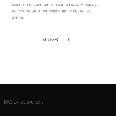
месното население кон каналската мрежа, да
не се ставаат препреки и да не се одлага
отпад.
Share
МКС EN ISO 9001:2015