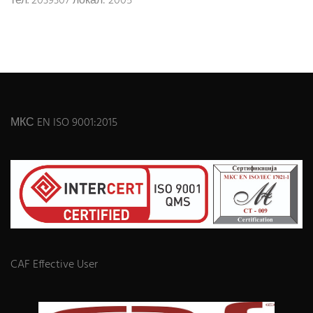
тел. 2039307 локал: 2005
МКС EN ISO 9001:2015
CAF Effective User