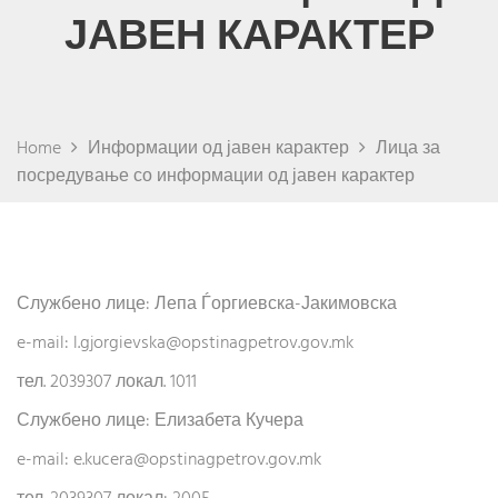
ЈАВЕН КАРАКТЕР
Home
Информации од јавен карактер
Лица за
посредување со информации од јавен карактер
Службено лице: Лепа Ѓоргиевска-Јакимовска
e-mail:
l.gjorgievska@opstinagpetrov.gov.mk
тел. 2039307 локал. 1011
Службено лице: Елизабета Кучера
e-mail: e.kucera@opstinagpetrov.gov.mk